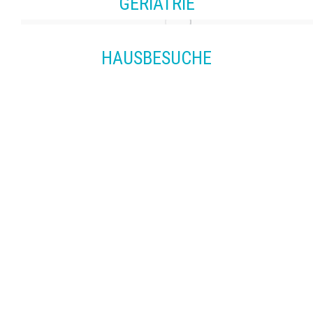
GERIATRIE
HAUSBESUCHE
„Die Kunst des Lebens
besteht darin, das Gute
und das Böse in uns in