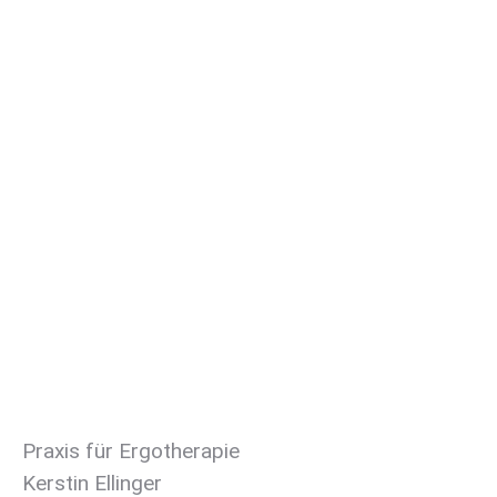
Einklang zu bringen –
und den Einklang zu
genießen.“
Thomas Pfitzer
Lebenswert
Praxis für Ergotherapie
Kerstin Ellinger